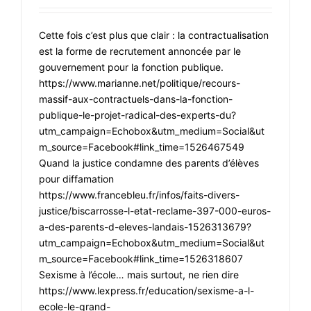
Cette fois c’est plus que clair : la contractualisation
est la forme de recrutement annoncée par le
gouvernement pour la fonction publique.
https://www.marianne.net/politique/recours-
massif-aux-contractuels-dans-la-fonction-
publique-le-projet-radical-des-experts-du?
utm_campaign=Echobox&utm_medium=Social&ut
m_source=Facebook#link_time=1526467549
Quand la justice condamne des parents d’élèves
pour diffamation
https://www.francebleu.fr/infos/faits-divers-
justice/biscarrosse-l-etat-reclame-397-000-euros-
a-des-parents-d-eleves-landais-1526313679?
utm_campaign=Echobox&utm_medium=Social&ut
m_source=Facebook#link_time=1526318607
Sexisme à l’école… mais surtout, ne rien dire
https://www.lexpress.fr/education/sexisme-a-l-
ecole-le-grand-