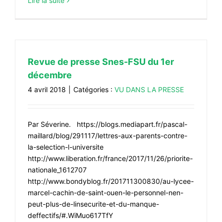
Lire la suite
Revue de presse Snes-FSU du 1er
décembre
4 avril 2018
|
Catégories :
VU DANS LA PRESSE
Par Séverine. https://blogs.mediapart.fr/pascal-
maillard/blog/291117/lettres-aux-parents-contre-
la-selection-l-universite
http://www.liberation.fr/france/2017/11/26/priorite-
nationale_1612707
http://www.bondyblog.fr/201711300830/au-lycee-
marcel-cachin-de-saint-ouen-le-personnel-nen-
peut-plus-de-linsecurite-et-du-manque-
deffectifs/#.WiMuo617TfY