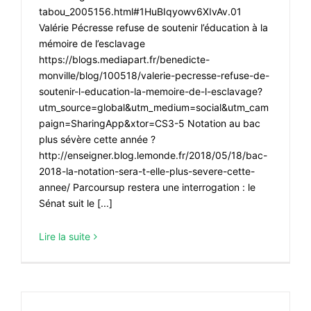
tabou_2005156.html#1HuBIqyowv6XIvAv.01
Valérie Pécresse refuse de soutenir l’éducation à la
mémoire de l’esclavage
https://blogs.mediapart.fr/benedicte-
monville/blog/100518/valerie-pecresse-refuse-de-
soutenir-l-education-la-memoire-de-l-esclavage?
utm_source=global&utm_medium=social&utm_cam
paign=SharingApp&xtor=CS3-5 Notation au bac
plus sévère cette année ?
http://enseigner.blog.lemonde.fr/2018/05/18/bac-
2018-la-notation-sera-t-elle-plus-severe-cette-
annee/ Parcoursup restera une interrogation : le
Sénat suit le [...]
Lire la suite