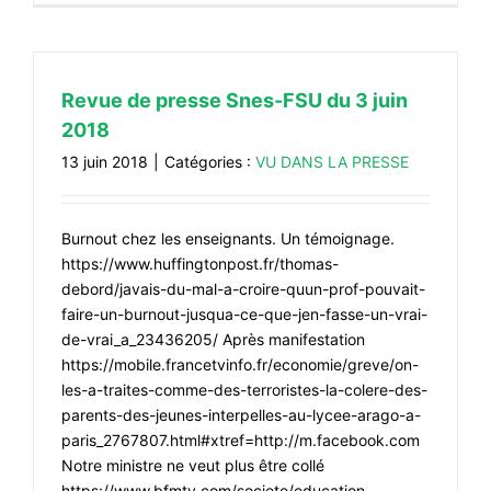
#FORMATION
#COMMUNIQUÉS
Revue de presse Snes-FSU du 3 juin
#ÉLECTIONS
2018
#MÉDIAS
13 juin 2018
|
Catégories :
VU DANS LA PRESSE
#DÉBATS
#PRESSE
Burnout chez les enseignants. Un témoignage.
https://www.huffingtonpost.fr/thomas-
#ARCHIVES
debord/javais-du-mal-a-croire-quun-prof-pouvait-
faire-un-burnout-jusqua-ce-que-jen-fasse-un-vrai-
de-vrai_a_23436205/ Après manifestation
https://mobile.francetvinfo.fr/economie/greve/on-
les-a-traites-comme-des-terroristes-la-colere-des-
parents-des-jeunes-interpelles-au-lycee-arago-a-
paris_2767807.html#xtref=http://m.facebook.com
Notre ministre ne veut plus être collé
https://www.bfmtv.com/societe/education-