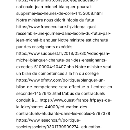
nationale-jean-michel-blanquer-pourrait-
supprimer-les-heures-de-colle-1455608.html
Notre ministre nous décrit l’école du futur
https://www.franceculture.fr/video/a-quoi-
ressemble-une-journee-dans-lecole-du-futur-par-
jean-michel-blanquer Notre ministre est chahuté
par des enseignants excédés
https://www.sudouest.fr/2018/05/30/video-jean-
michel-blanquer-chahute-par-des-enseignants-
excedes-5100904-10407.php Notre ministre veut
un bilan de compétences à la fin du collège
https://www.bfmtv.com/politique/blanquer-un-
bilan-de-competence-sera-effectue-a-l-entree-en-
seconde-1457643.html L’abus de contractuels
conduit à … https://www.ouest-france.fr/pays-de-
la-loire/nantes-44000/education-des-
contractuels-etudiants-dans-les-ecoles-5797378
https://www.lesechos.fr/politique-
societe/societe/0301739909274-leducation-