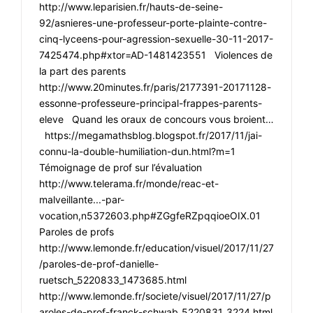
http://www.leparisien.fr/hauts-de-seine-
92/asnieres-une-professeur-porte-plainte-contre-
cinq-lyceens-pour-agression-sexuelle-30-11-2017-
7425474.php#xtor=AD-1481423551 Violences de
la part des parents
http://www.20minutes.fr/paris/2177391-20171128-
essonne-professeure-principal-frappes-parents-
eleve Quand les oraux de concours vous broient…
https://megamathsblog.blogspot.fr/2017/11/jai-
connu-la-double-humiliation-dun.html?m=1
Témoignage de prof sur l’évaluation
http://www.telerama.fr/monde/reac-et-
malveillante...-par-
vocation,n5372603.php#ZGgfeRZpqqioeOIX.01
Paroles de profs
http://www.lemonde.fr/education/visuel/2017/11/27
/paroles-de-prof-danielle-
ruetsch_5220833_1473685.html
http://www.lemonde.fr/societe/visuel/2017/11/27/p
aroles-de-prof-franck-schwab_5220831_3224.html