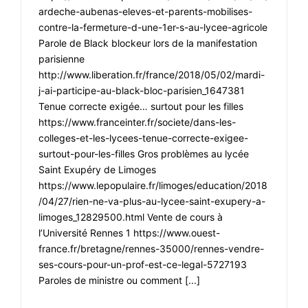
ardeche-aubenas-eleves-et-parents-mobilises-
contre-la-fermeture-d-une-1er-s-au-lycee-agricole
Parole de Black blockeur lors de la manifestation
parisienne
http://www.liberation.fr/france/2018/05/02/mardi-
j-ai-participe-au-black-bloc-parisien_1647381
Tenue correcte exigée… surtout pour les filles
https://www.franceinter.fr/societe/dans-les-
colleges-et-les-lycees-tenue-correcte-exigee-
surtout-pour-les-filles Gros problèmes au lycée
Saint Exupéry de Limoges
https://www.lepopulaire.fr/limoges/education/2018
/04/27/rien-ne-va-plus-au-lycee-saint-exupery-a-
limoges_12829500.html Vente de cours à
l’Université Rennes 1 https://www.ouest-
france.fr/bretagne/rennes-35000/rennes-vendre-
ses-cours-pour-un-prof-est-ce-legal-5727193
Paroles de ministre ou comment [...]