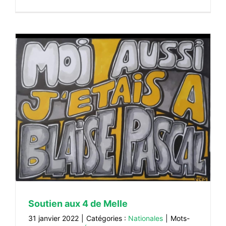
Soutien aux 4 de Melle
31 janvier 2022
|
Catégories :
Nationales
|
Mots-