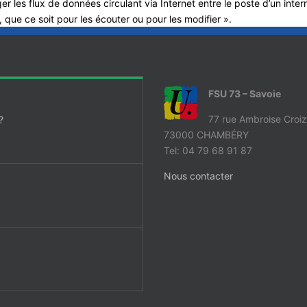
 les flux de données circulant via Internet entre le poste d’un intern
, que ce soit pour les écouter ou pour les modifier ».
FSU 73 – Savoie
77 rue Ambroise Croiz
?
73000 CHAMBÉRY
Tel: 04 79 68 91 87
Nous contacter