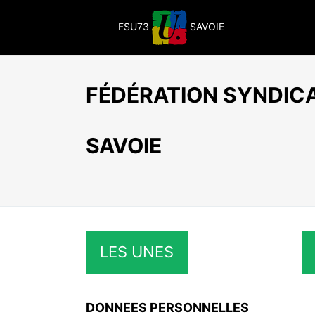
Passer
au
FSU73
SAVOIE
contenu
FÉDÉRATION SYNDICA
SAVOIE
LES UNES
DONNEES PERSONNELLES