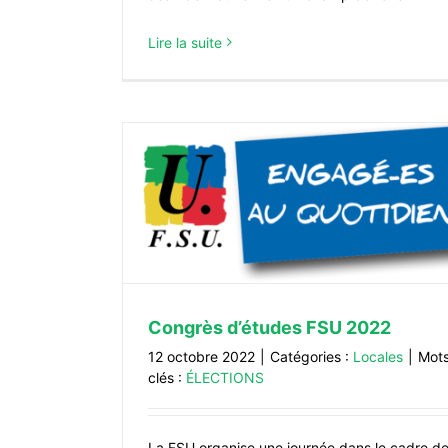
Lire la suite
 2022
Congrès d’études FSU 2022
12 octobre 2022
|
Catégories :
Locales
|
Mot
clés :
ÉLECTIONS
La FSU organise une journée dans le cadre d