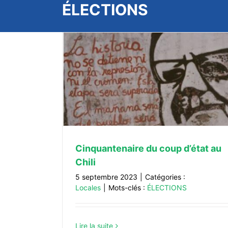
ÉLECTIONS
at au Chili
Manif le 13 avril : Tract
ACTUALITÉS
Locales
Cinquantenaire du coup d’état au
Chili
5 septembre 2023
|
Catégories :
Locales
|
Mots-clés :
ÉLECTIONS
Lire la suite