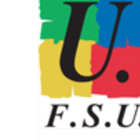
 juillet 2022
Déclaration liminaire FSU CTSD jui
Locales