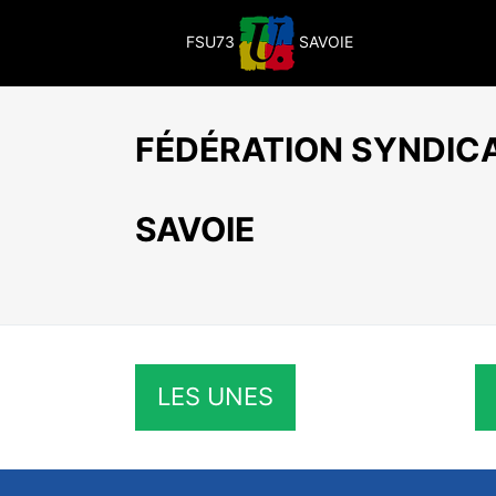
Passer
au
FSU73
SAVOIE
contenu
FÉDÉRATION SYNDICA
SAVOIE
LES UNES