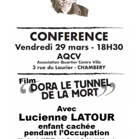
#FORMATION
#COMMUNIQUÉS
#ÉLECTIONS
#MÉDIAS
#DÉBATS
#PRESSE
#ARCHIVES