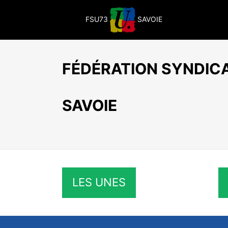
Passer
au
FSU73
SAVOIE
contenu
FÉDÉRATION SYNDICA
SAVOIE
LES UNES