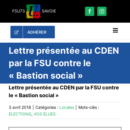
Passer
au
FSU73
SAVOIE
contenu
ADHÉRER
Naviga
à
bascu
RECHERCHER:
Lettre présentée au CDEN
par la FSU contre le
LES UNES
« Bastion social »
#ACTUALITÉS
LA FSU 73
Lettre présentée au CDEN par la FSU contre
le « Bastion social »
DOSSIERS
CONTACT
3 avril 2018
|
Catégories :
Locales
|
Mots-clés :
ÉLECTIONS
,
VOS ÉLUES
#ACTIONS
#VOS ÉLUES